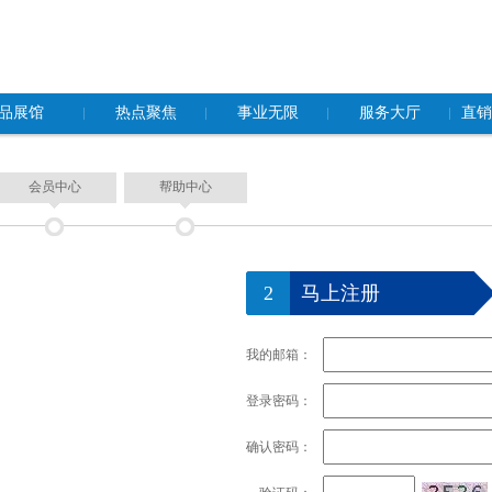
品展馆
热点聚焦
事业无限
服务大厅
直销
品
企业动态
事业机会
公告
会员中心
帮助中心
社会责任
从业规范
联系我们
及日化产品
双迪党建
营业规范
品
2
马上注册
健康睡眠系统
测
我的邮箱：
登录密码：
确认密码：