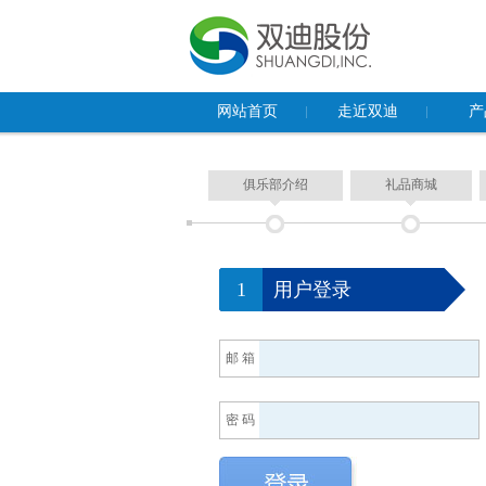
网站首页
走近双迪
产
董事长致辞
保健食
俱乐部介绍
礼品商城
企业概况
食品
企业文化
化妆品
荣誉资质
器械产
1
用户登录
多功能
基因检
邮 箱
密 码