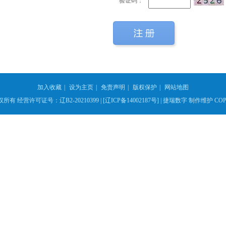
验证码：
加入收藏
|
设为主页
|
免责声明
|
版权保护
|
网站地图
权所有
经营许可证号：辽B2-20210399 |
[辽ICP备14002187号] |
捷瑞数字
制作维护 COPY