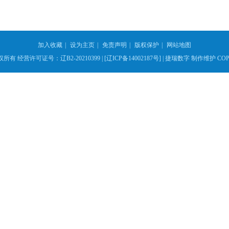
加入收藏
|
设为主页
|
免责声明
|
版权保护
|
网站地图
权所有
经营许可证号：辽B2-20210399 |
[辽ICP备14002187号] |
捷瑞数字
制作维护 COPY