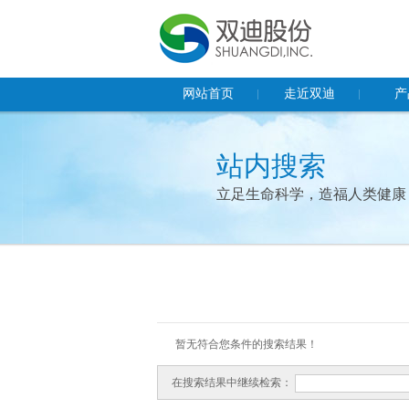
网站首页
走近双迪
产
董事长致辞
保健食
站内搜索
企业概况
食品
立足生命科学，造福人类健康
企业文化
化妆品
荣誉资质
器械产
多功能
基因检
暂无符合您条件的搜索结果！
在搜索结果中继续检索：