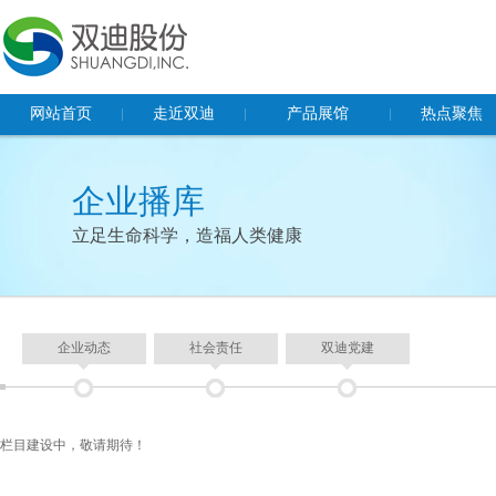
网站首页
走近双迪
产品展馆
热点聚焦
董事长致辞
保健食品
企业动态
企业播库
企业概况
食品
社会责任
立足生命科学，造福人类健康
企业文化
化妆品及日化产品
双迪党建
荣誉资质
器械产品
多功能健康睡眠系统
基因检测
企业动态
社会责任
双迪党建
栏目建设中，敬请期待！