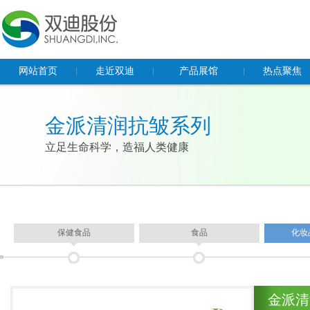
网站首页
走近双迪
产品展馆
热点聚焦
董事长致辞
保健食品
企业动态
金派清润抗皱系列
企业概况
食品
社会责任
立足生命科学，造福人类健康
企业文化
化妆品及日化产品
双迪党建
荣誉资质
器械产品
多功能健康睡眠系统
基因检测
保健食品
食品
化妆
金派清