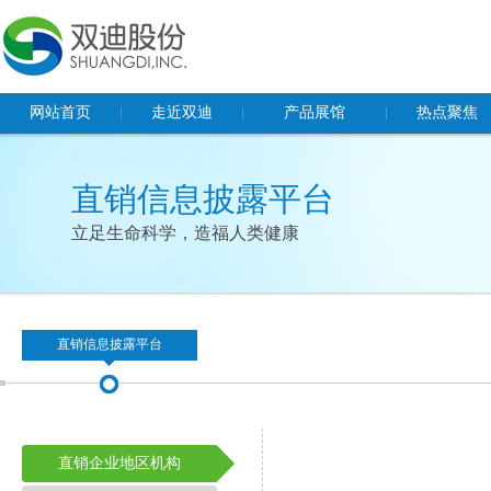
网站首页
走近双迪
产品展馆
热点聚焦
董事长致辞
保健食品
企业动态
直销信息披露平台
企业概况
食品
社会责任
立足生命科学，造福人类健康
企业文化
化妆品及日化产品
双迪党建
荣誉资质
器械产品
多功能健康睡眠系统
基因检测
直销信息披露平台
直销企业地区机构