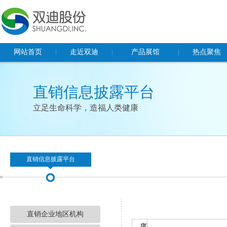
网站首页
走近双迪
产品展馆
热点聚焦
董事长致辞
保健食品
企业动态
直销信息披露平台
企业概况
食品
社会责任
立足生命科学，造福人类健康
企业文化
化妆品及日化产品
双迪党建
荣誉资质
器械产品
多功能健康睡眠系统
基因检测
直销信息披露平台
直销企业地区机构
序