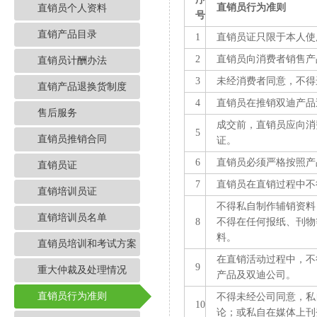
直销员行为准则
直销员个人资料
号
直销产品目录
1
直销员证只限于本人使
2
直销员向消费者销售产
直销员计酬办法
3
未经消费者同意，不得
直销产品退换货制度
4
直销员在推销双迪产品
售后服务
成交前，直销员应向消
5
直销员推销合同
证。
6
直销员必须严格按照产
直销员证
7
直销员在直销过程中不
直销培训员证
不得私自制作辅销资料
直销培训员名单
8
不得在任何报纸、刊物
料。
直销员培训和考试方案
在直销活动过程中，不
9
重大仲裁及处理情况
产品及双迪公司。
直销员行为准则
不得未经公司同意，私
10
论；或私自在媒体上刊